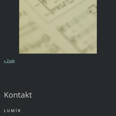
« Zpět
Kontakt
L U M Í R