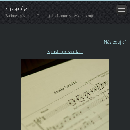
L U M Í R
Buďme zpěvem na Dunaji jako Lumír v českém kraji!
Následující
Spustit prezentaci