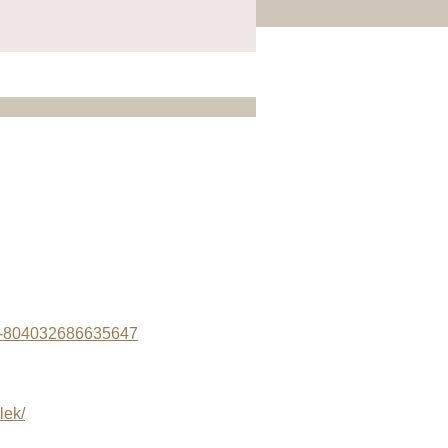
in-804032686635647
lek/