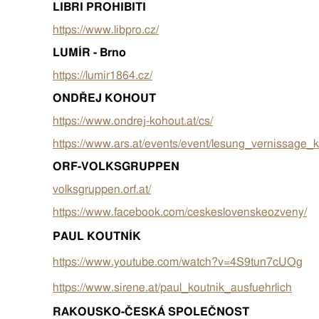
LIBRI PROHIBITI
https://www.libpro.cz/
LUMÍR - Brno
https://lumir1864.cz/
ONDŘEJ KOHOUT
https://www.ondrej-kohout.at/cs/
https://www.ars.at/events/event/lesung_vernissage_k
ORF-VOLKSGRUPPEN
volksgruppen.orf.at/
https://www.facebook.com/ceskeslovenskeozveny/
PAUL KOUTNÍK
https://www.youtube.com/watch?v=4S9tun7cUOg
https://www.sirene.at/paul_koutnik_ausfuehrlich
RAKOUSKO-ČESKÁ SPOLEČNOST