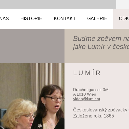
 NÁS
HISTORIE
KONTAKT
GALERIE
ODK
Buďme zpěvem na
jako Lumír v české
L U M Í R
Drachengassse 3/6
A 1010 Wien
viden@lu
mir.at
Českoslovanský zpěvácký 
Založeno roku 1865