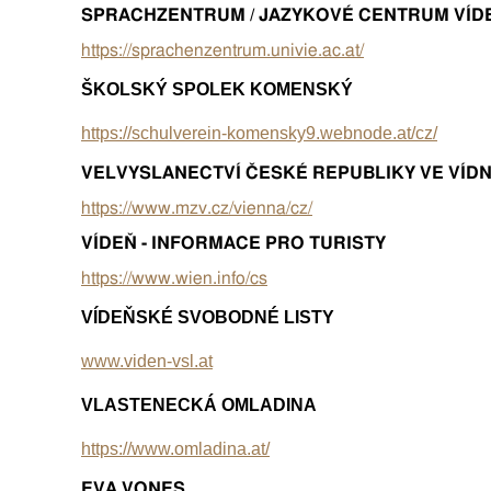
SPRACHZENTRUM / JAZYKOVÉ CENTRUM VÍD
https://sprachenzentrum.univie.ac.at/
ŠKOLSKÝ SPOLEK KOMENSKÝ
https://schulverein-komensky9.webnode.at/cz/
VELVYSLANECTVÍ ČESKÉ REPUBLIKY VE VÍDN
https://www.mzv.cz/vienna/cz/
VÍDEŇ - INFORMACE PRO TURISTY
https://www.wien.info/cs
VÍDEŇSKÉ SVOBODNÉ LISTY
www.viden-vsl.at
VLASTENECKÁ OMLADINA
https://www.omladina.at/
EVA VONES