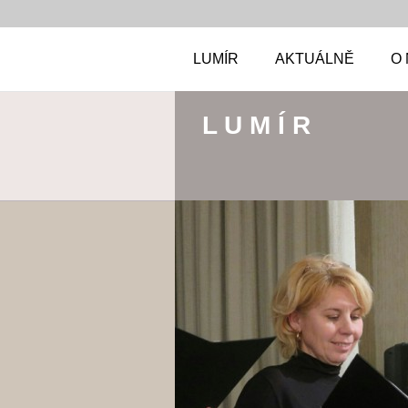
LUMÍR
AKTUÁLNĚ
O
L U M Í R