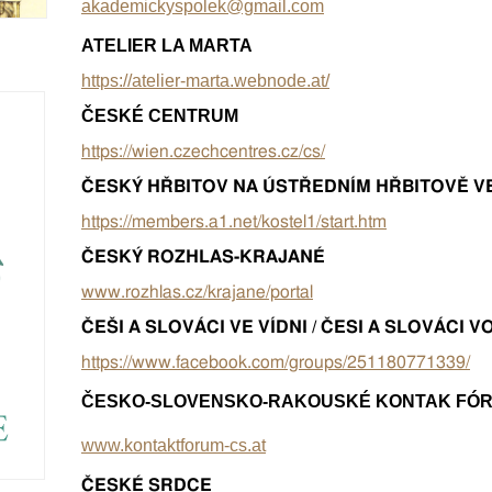
akademickyspolek@gmail.com
ATELIER LA MARTA
https://atelier-marta.webnode.at/
ČESKÉ CENTRUM
https://wien.czechcentres.cz/cs/
ČESKÝ HŘBITOV NA ÚSTŘEDNÍM HŘBITOVĚ VE
https://members.a1.net/kostel1/start.htm
ČESKÝ ROZHLAS-KRAJANÉ
www.rozhlas.cz/krajane/portal
ČEŠI A SLOVÁCI VE VÍDNI / ČESI A SLOVÁCI V
https://www.facebook.com/groups/251180771339/
ČESKO-SLOVENSKO-RAKOUSKÉ KONTAK FÓ
www.kontaktforum-cs.at
ČESKÉ SRDCE