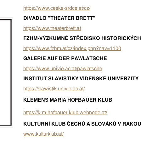
https://www.ceske-srdce.at/cz/
DIVADLO "THEATER BRETT"
https://www.theaterbrett.at
FZHM-VÝZKUMNÉ STŘEDISKO HISTORICKÝCH
https://www.fzhm.at/cz/index.php?nav=1100
GALERIE AUF DER PAWLATSCHE
https://www.univie.ac.at/pawlatsche
INSTITUT SLAVISTIKY VÍDEŇSKÉ UNIVERZITY
https://slawistik.univie.ac.at/
KLEMENS MARIA HOFBAUER KLUB
https://k-m-hofbauer-klub.webnode.at/
KULTURNÍ KLUB ČECHŮ A SLOVÁKŮ V RAKO
www.kulturklub.at/