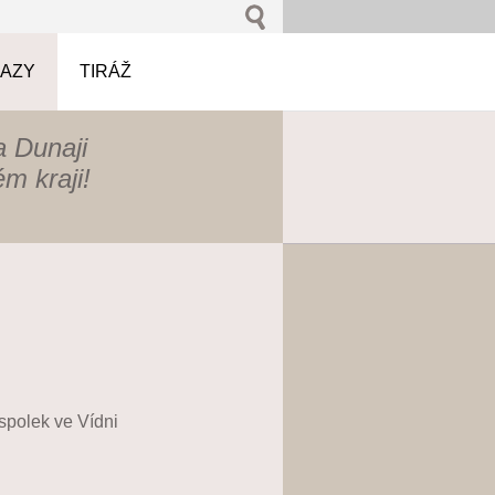
AZY
TIRÁŽ
 Dunaji
m kraji!
spolek ve Vídni