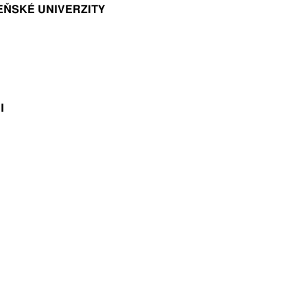
EŇSKÉ UNIVERZITY
I