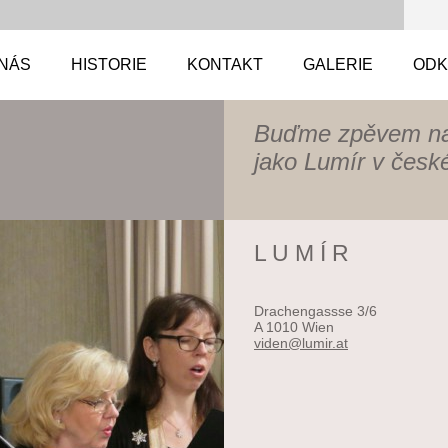
 NÁS
HISTORIE
KONTAKT
GALERIE
ODK
Buďme zpěvem na
jako Lumír v české
L U M Í R
Drachengassse 3/6
A 1010 Wien
viden@lu
mir.at