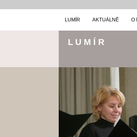
LUMÍR
AKTUÁLNĚ
O
L U M Í R