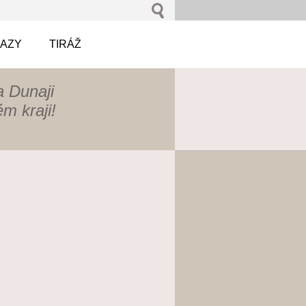
AZY
TIRÁŽ
 Dunaji
m kraji!