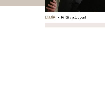
LUMÍR
>
Příští vystoupení