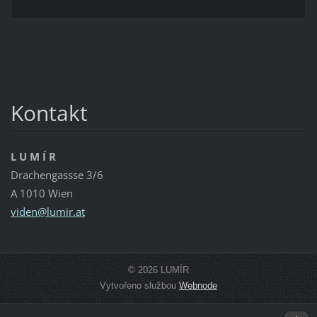
Kontakt
L U M Í R
Drachengassse 3/6
A 1010 Wien
viden@lu
mir.at
© 2026 LUMÍR
Vytvořeno službou
Webnode